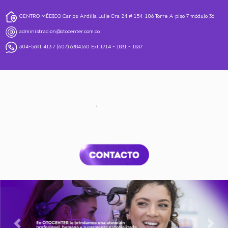
CENTRO MÉDICO Carlos Ardilla Lulle Cra 24 # 154-106 Torre A piso 7 módulo 36
administracion@otocenter.com.co
304-5691 413
/
(607) 6384160
Ext 1714 - 1831 - 1837
Previous
Nex