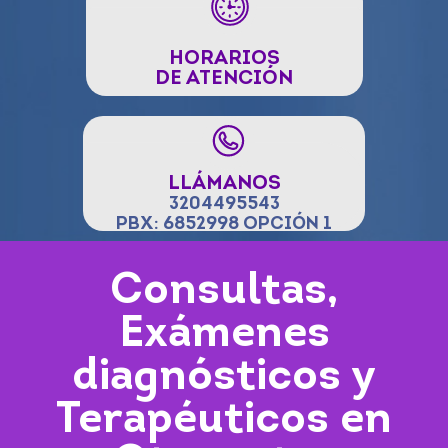
HORARIOS
DE ATENCIÓN
LLÁMANOS
3204495543
PBX: 6852998 OPCIÓN 1
Consultas,
Exámenes
diagnósticos y
Terapéuticos en