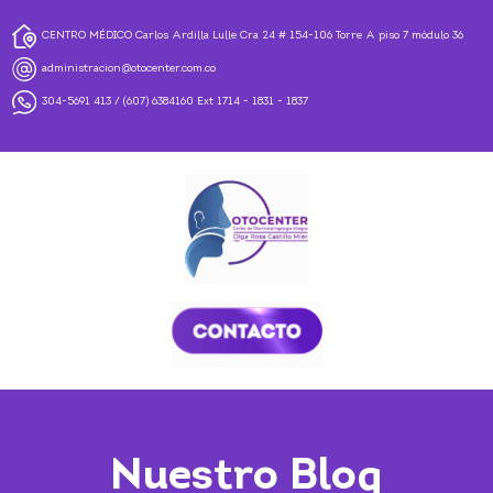
CENTRO MÉDICO Carlos Ardilla Lulle Cra 24 # 154-106 Torre A piso 7 módulo 36
administracion@otocenter.com.co
304-5691 413
/
(607) 6384160
Ext 1714 - 1831 - 1837
Nuestro Blog