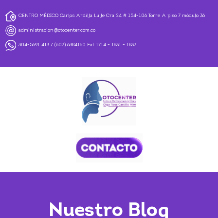
CENTRO MÉDICO Carlos Ardilla Lulle Cra 24 # 154-106 Torre A piso 7 módulo 36
administracion@otocenter.com.co
304-5691 413
/
(607) 6384160
Ext 1714 - 1831 - 1837
Nuestro Blog