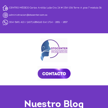
CENTRO MÉDICO Carlos Ardilla Lulle Cra 24 # 154-106 Torre A piso 7 módulo 36
administracion@otocenter.com.co
304-5691 413
/
(607) 6384160
Ext 1714 - 1831 - 1837
Nuestro Blog