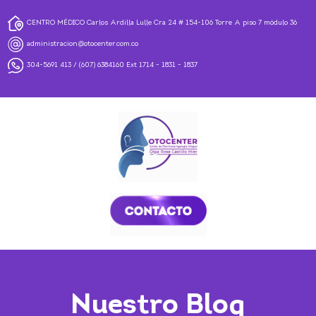
CENTRO MÉDICO Carlos Ardilla Lulle Cra 24 # 154-106 Torre A piso 7 módulo 36
administracion@otocenter.com.co
304-5691 413
/
(607) 6384160
Ext 1714 - 1831 - 1837
Nuestro Blog