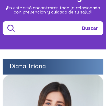
¡En este sitió encontrarás todo lo relacionado
con prevención y cuidado de tu salud!
Buscar
Diana Triana