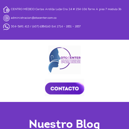
CENTRO MÉDICO Carlos Ardilla Lulle Cra 24 # 154-106 Torre A piso 7 módulo 36
administracion@otocenter.com.co
304-5691 413
/
(607) 6384160
Ext 1714 - 1831 - 1837
Nuestro Blog